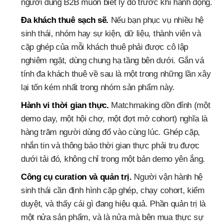
người dùng B2B muốn biết lý do trước khi hành động.
Đa khách thuê sạch sẽ.
Nếu bạn phục vụ nhiều hệ
sinh thái, nhóm hay sự kiện, dữ liệu, thành viên và
cặp ghép của mỗi khách thuê phải được cô lập
nghiêm ngặt, dùng chung hạ tầng bên dưới. Gắn vá
tính đa khách thuê về sau là một trong những lần xây
lại tốn kém nhất trong nhóm sản phẩm này.
Hành vi thời gian thực.
Matchmaking dồn đỉnh (một
demo day, một hội chợ, một đợt mở cohort) nghĩa là
hàng trăm người dùng đổ vào cùng lúc. Ghép cặp,
nhắn tin và thông báo thời gian thực phải trụ được
dưới tải đó, không chỉ trong một bản demo yên ắng.
Công cụ curation và quản trị.
Người vận hành hệ
sinh thái cần định hình cặp ghép, chạy cohort, kiểm
duyệt, và thấy cái gì đang hiệu quả. Phần quản trị là
một nửa sản phẩm, và là nửa mà bên mua thực sự