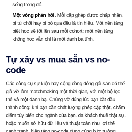
sống trong đó.
Một vòng phản hồi.
Mỗi cặp ghép được chấp nhận,
bị từ chối hay bị bỏ qua đều là tín hiệu. Một nền tảng
biết học sẽ tốt lên sau mỗi cohort; một nền tảng
không học vẫn chỉ là một danh bạ tĩnh.
Tự xây vs mua sẵn vs no-
code
Các công cụ sự kiện hay cộng đồng đóng gói sẵn có thể
giả vờ làm matchmaking một thời gian, với một bộ lọc
thẻ và một danh bạ. Chúng vỡ đúng lúc bạn bắt đầu
thành công: khi bạn cần chất lượng ghép cặp thật, chấm
điểm tùy biến cho ngành của bạn, đa khách thuê thật sự,
hoặc muốn sở hữu dữ liệu và thuật toán như lợi thế
cạnh tranh. Nền tảng no-code đụng cùng bức tường,