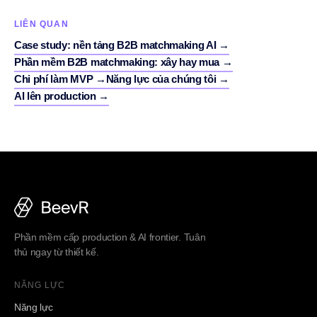
LIÊN QUAN
Case study: nền tảng B2B matchmaking AI
→
Phần mềm B2B matchmaking: xây hay mua
→
Chi phí làm MVP
→
Năng lực của chúng tôi
→
AI lên production
→
Phần mềm cấp production & AI frontier. Tuân
thủ ngay từ thiết kế.
NĂNG LỰC
Năng lực