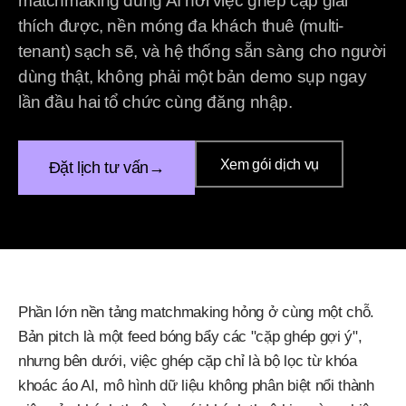
matchmaking dùng AI nơi việc ghép cặp giải
thích được, nền móng đa khách thuê (multi-
tenant) sạch sẽ, và hệ thống sẵn sàng cho người
dùng thật, không phải một bản demo sụp ngay
lần đầu hai tổ chức cùng đăng nhập.
Xem gói dịch vụ
Đặt lịch tư vấn
→
Phần lớn nền tảng matchmaking hỏng ở cùng một chỗ.
Bản pitch là một feed bóng bẩy các "cặp ghép gợi ý",
nhưng bên dưới, việc ghép cặp chỉ là bộ lọc từ khóa
khoác áo AI, mô hình dữ liệu không phân biệt nổi thành