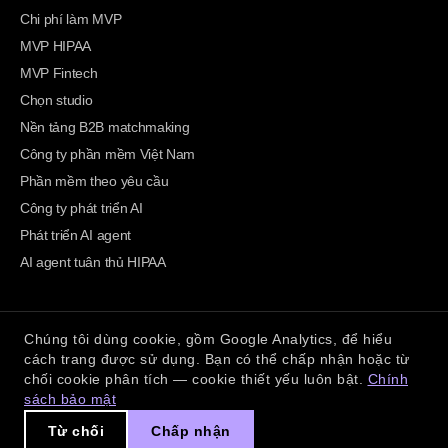
Chi phí làm MVP
MVP HIPAA
MVP Fintech
Chọn studio
Nền tảng B2B matchmaking
Công ty phần mềm Việt Nam
Phần mềm theo yêu cầu
Công ty phát triển AI
Phát triển AI agent
AI agent tuân thủ HIPAA
Chúng tôi dùng cookie, gồm Google Analytics, để hiểu
BeevR Technologies. Phần mềm cấp production & AI frontier. Tuân thủ
cách trang được sử dụng. Bạn có thể chấp nhận hoặc từ
ngay từ thiết kế.
chối cookie phân tích — cookie thiết yếu luôn bật.
Chính
connect@beevr.ai
GitHub
Bảo mật
Tùy chọn cookie
© 2026
sách bảo mật
125 Hoang Ngan, Cau Giay, Hanoi, Vietnam
Từ chối
Chấp nhận