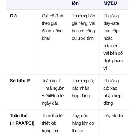
lớn
Mỹ/EU
Giá
Giá cố định
Thường báo
Thường
theo giai
giá riêng; vài
day-rate
đoạn, công
bên có công
cao cấp
khai
cụ ước tính
hoặc
retainer;
vài bên cố
định phạm
vi
Sở hữu IP
Toàn bộ IP
Thường có;
Thường
+ mã nguồn
xác nhận
có; xác
+ GitHub từ
hợp đồng
nhận hợp
ngày đầu
đồng
Tuân thủ
Tuân thủ từ
Tùy; các
Tùy studio
(HIPAA/PCI)
thiết kế;
hãng lớn có
trọng tâm
thể có