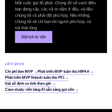
Một cuộc gọi 30 phút. Chúng tôi sẽ vạch điều
bạn đang xây, các rủi ro nằm ở đâu, và liệu
chúng tôi có phải đội phù hợp. Nếu không,
chúng tôi sẽ chỉ bạn tới người phù hợp, và
nói thật lòng.
Đặt lịch tư vấn
LIÊN QUAN
Chi phí làm MVP
→
Phát triển MVP tuân thủ HIPAA
→
Phát triển MVP fintech tuân thủ PCI
→
Giá cố định vs tính theo giờ
→
Case study: nền tảng AI sẵn sàng gọi vốn
→