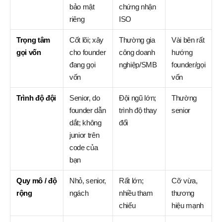
bảo mật
chứng nhận
riêng
ISO
Trọng tâm
Cốt lõi; xây
Thường gia
Vài bên rất
gọi vốn
cho founder
công doanh
hướng
đang gọi
nghiệp/SMB
founder/gọi
vốn
vốn
Trình độ đội
Senior, do
Đội ngũ lớn;
Thường
founder dẫn
trình độ thay
senior
dắt; không
đổi
junior trên
code của
bạn
Quy mô / độ
Nhỏ, senior,
Rất lớn;
Cỡ vừa,
rộng
ngách
nhiều tham
thương
chiếu
hiệu mạnh