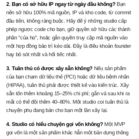
2. Bạn có sở hữu IP ngay từ ngày đầu không?
Bạn
nên sở hữu 100% mã nguồn, IP và kho code, từ commit
đầu tiên, không ràng buộc. Hãy để ý những studio cấp
phép ngược code cho bạn, giữ quyền sở hữu các thành
phần "của họ", hoặc gắn quyền truy cập mã nguồn vào
một hợp đồng bảo trì kéo dài. Đây là điều khoản founder
hay bỏ sót nhất và hối tiếc nhất.
3. Tuân thủ có được xây sẵn không?
Nếu sản phẩm
của bạn chạm dữ liệu thẻ (PCI) hoặc dữ liệu bệnh nhân
(HIPAA), tuân thủ phải được thiết kế vào kiến trúc. Xây
sẵn tốn thêm khoảng 15–25% chi phí; gắn vá sau khi ra
mắt có thể đội thêm 40–80%. Một studio coi tuân thủ là
chuyện phụ đang bán cho bạn một lần xây lại.
4. Studio có hiểu chuyện gọi vốn không?
Một MVP
gọi vốn là một sản phẩm khác hẳn một bản dựng thông