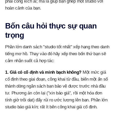
phải công kích ai; mà là giúp bạn ghép một studio với
hoàn cảnh của bạn.
Bốn câu hỏi thực sự quan
trọng
Phần lớn danh sách "studio tốt nhất" xếp hạng theo danh
tiếng mơ hồ. Thay vào đó hãy xếp theo bốn thứ bạn sẽ
cảm nhận suốt cả hợp tác:
1. Giá có cố định và minh bạch không?
Một mức giá
cố định theo giai đoạn, công khai từ đầu, biến một ẩn số
thành dòng ngân sách bạn bảo vệ được trước nhà đầu
tư. Phương án còn lại ("xin báo giá", rồi một hóa đơn
tính giờ trôi dạt) đẩy rủi ro ước lượng lên bạn. Phần lớn
studio báo giá kín; rất ít bên công khai giá cố định.