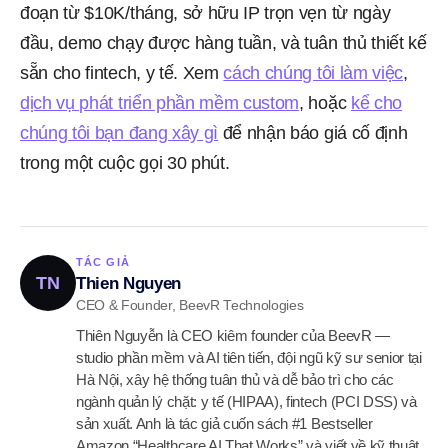
đoạn từ $10K/tháng, sở hữu IP trọn vẹn từ ngày
đầu, demo chạy được hàng tuần, và tuân thủ thiết kế
sẵn cho fintech, y tế. Xem
cách chúng tôi làm việc
,
dịch vụ phát triển phần mềm custom
, hoặc
kể cho
chúng tôi bạn đang xây gì
để nhận báo giá cố định
trong một cuộc gọi 30 phút.
TÁC GIẢ
TN
Thien Nguyen
CEO & Founder, BeevR Technologies
Thiên Nguyễn là CEO kiêm founder của BeevR —
studio phần mềm và AI tiên tiến, đội ngũ kỹ sư senior tại
Hà Nội, xây hệ thống tuân thủ và dễ bảo trì cho các
ngành quản lý chặt: y tế (HIPAA), fintech (PCI DSS) và
sản xuất. Anh là tác giả cuốn sách #1 Bestseller
Amazon “Healthcare AI That Works” và viết về kỹ thuật