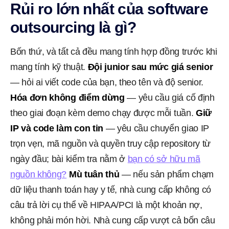
Rủi ro lớn nhất của software
outsourcing là gì?
Bốn thứ, và tất cả đều mang tính hợp đồng trước khi
mang tính kỹ thuật.
Đội junior sau mức giá senior
— hỏi ai viết code của bạn, theo tên và độ senior.
Hóa đơn không điểm dừng
— yêu cầu giá cố định
theo giai đoạn kèm demo chạy được mỗi tuần.
Giữ
IP và code làm con tin
— yêu cầu chuyển giao IP
trọn vẹn, mã nguồn và quyền truy cập repository từ
ngày đầu; bài kiểm tra nằm ở
bạn có sở hữu mã
nguồn không?
Mù tuân thủ
— nếu sản phẩm chạm
dữ liệu thanh toán hay y tế, nhà cung cấp không có
câu trả lời cụ thể về HIPAA/PCI là một khoản nợ,
không phải món hời. Nhà cung cấp vượt cả bốn câu