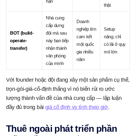
hạn
thật
Nhà cung
Doanh
cấp dựng
nghiệp lớn
Setup
BOT (build-
đội mà sau
cam kết
nặng; chỉ
operate-
này bạn tiếp
một quốc
có lãi ở quy
transfer)
nhận thành
gia nhiều
mô lớn
văn phòng
năm
của mình
Với founder hoặc đội đang xây một sản phẩm cụ thể,
trọn-gói-giá-cố-định thắng vì nó biến rủi ro ước
lượng thành vấn đề của nhà cung cấp — lập luận
đầy đủ trong bài
giá cố định vs tính theo giờ
.
Thuê ngoài phát triển phần