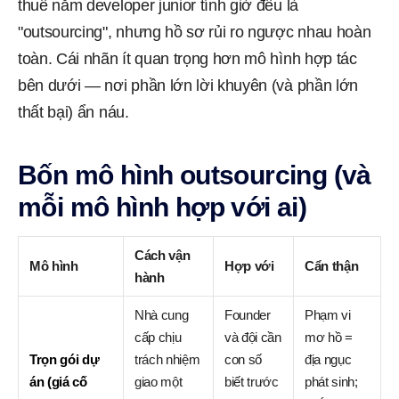
thuê năm developer junior tính giờ đều là
"outsourcing", nhưng hồ sơ rủi ro ngược nhau hoàn
toàn. Cái nhãn ít quan trọng hơn mô hình hợp tác
bên dưới — nơi phần lớn lời khuyên (và phần lớn
thất bại) ẩn náu.
Bốn mô hình outsourcing (và
mỗi mô hình hợp với ai)
Cách vận
Mô hình
Hợp với
Cẩn thận
hành
Nhà cung
Founder
Phạm vi
cấp chịu
và đội cần
mơ hồ =
Trọn gói dự
trách nhiệm
con số
địa ngục
án (giá cố
giao một
biết trước
phát sinh;