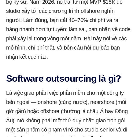
bộ kỹ sư. Năm 2026, nó trải từ một MVP $15K do
studio xây tới các chương trình offshore nghìn
người. Làm đúng, bạn cắt 40–70% chi phí và ra
hàng nhanh hơn tự tuyển; làm sai, bạn nhận về code
phải xây lại trong vòng một năm. Bài này nói về các
mô hình, chi phí thật, và bốn câu hỏi dự báo bạn
nhận kết cục nào.
Software outsourcing là gì?
Là việc giao phần việc phần mềm cho một công ty
bên ngoài — onshore (cùng nước), nearshore (múi
giờ gần) hoặc offshore (thường là châu Á hay Đông
Âu). Nó không phải một thứ duy nhất: giao trọn gói
một sản phẩm có phạm vi rõ cho studio senior và đi