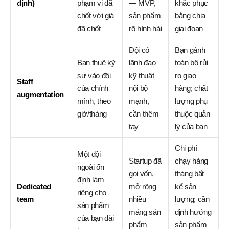
định)
phạm vi đã
— MVP,
khắc phục
chốt với giá
sản phẩm
bằng chia
đã chốt
rõ hình hài
giai đoạn
Đội có
Bạn gánh
Bạn thuê kỹ
lãnh đạo
toàn bộ rủi
sư vào đội
kỹ thuật
ro giao
Staff
của chính
nội bộ
hàng; chất
augmentation
mình, theo
mạnh,
lượng phụ
giờ/tháng
cần thêm
thuộc quản
tay
lý của bạn
Chi phí
Một đội
Startup đã
chạy hàng
ngoài ổn
gọi vốn,
tháng bất
định làm
Dedicated
mở rộng
kể sản
riêng cho
team
nhiều
lượng; cần
sản phẩm
mảng sản
định hướng
của bạn dài
phẩm
sản phẩm