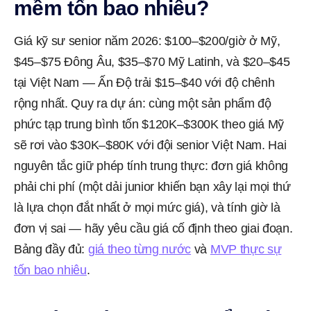
mềm tốn bao nhiêu?
Giá kỹ sư senior năm 2026: $100–$200/giờ ở Mỹ,
$45–$75 Đông Âu, $35–$70 Mỹ Latinh, và $20–$45
tại Việt Nam — Ấn Độ trải $15–$40 với độ chênh
rộng nhất. Quy ra dự án: cùng một sản phẩm độ
phức tạp trung bình tốn $120K–$300K theo giá Mỹ
sẽ rơi vào $30K–$80K với đội senior Việt Nam. Hai
nguyên tắc giữ phép tính trung thực: đơn giá không
phải chi phí (một dải junior khiến bạn xây lại mọi thứ
là lựa chọn đắt nhất ở mọi mức giá), và tính giờ là
đơn vị sai — hãy yêu cầu giá cố định theo giai đoạn.
Bảng đầy đủ:
giá theo từng nước
và
MVP thực sự
tốn bao nhiêu
.